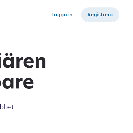
Logga in
Registrera
iären
pare
obbet