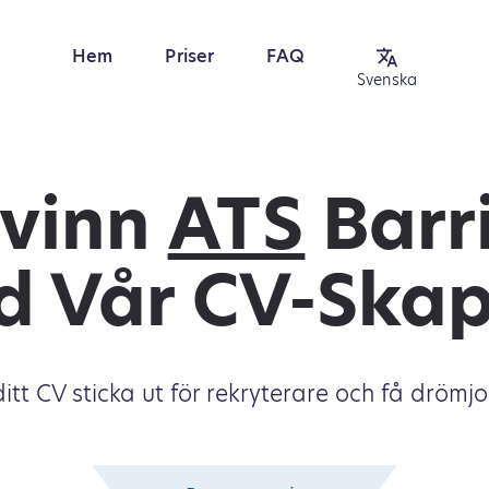
Hem
Priser
FAQ
Svenska
vinn
ATS
Barr
 Vår CV-Ska
ditt CV sticka ut för rekryterare och få drömj