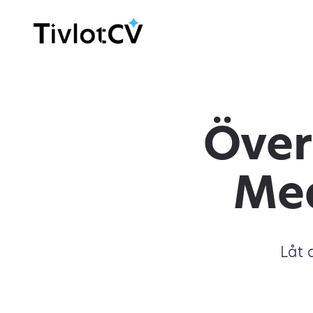
Över
Med
Låt 