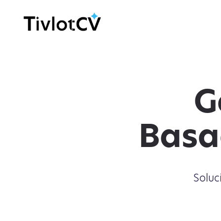
G
Basa
Soluc