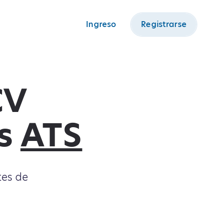
Ingreso
Registrarse
CV
os
ATS
tes de